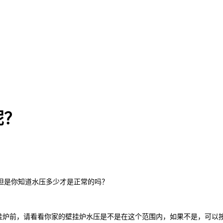
呢？
但是你知道水压多少才是正常的吗？
挂炉前，
请
看看你家的壁挂炉水压是不是在这个范围内
，
如果
不是
，可以